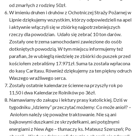
od zmarłych z rodziny 50zł.
W imieniu druhen i druhów z Ochotniczej Straży Pożarnej w
Lipnie dziękujemy wszystkim, którzy odpowiedzieli na apel
i aktywnie włączyli się w zbiórkę najpotrzebniejszych
rzeczy dla powodzian. Udało się zebrać 10 ton darów.
Zostały one trzema samochodami zawiezione do osób
dotkniętych powodzią. W tym miejscu informujemy też
parafian, że w ubiegłą niedzielę ze zbiórki do puszek przed
kościołem zebraliśmy 17.971zł. Suma ta została wpłacona
do kasy Caritasu. Również dziękujemy za ten piękny odruch
Waszego wrażliwego serca.
Zostały ostatnie kalendarze ścienne na przyszły rok po
11,50 i dwa Kalendarze Rolników po 36zł.
Namawiamy do zakupu i lektury prasy katolickiej. Dziś w
tygodniku „Idziemy” przeczytać możemy: Co może anioł? –
Aniołom należy się poważne traktowanie. Nie są ani
bajkowymi duszkami ze skrzydełkami, ani potężnymi
energiami z New Age – tłumaczy ks. Mateusz Szerszeń; Po