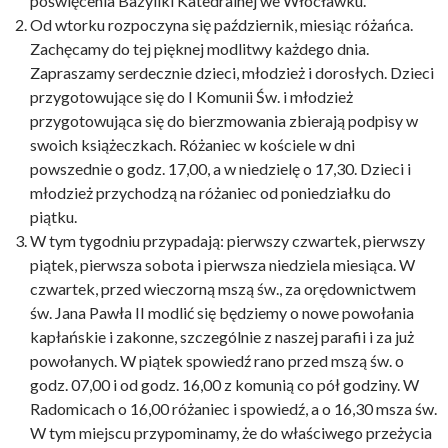
poświęcenia Bazyliki Katedralnej we Włocławku.
Od wtorku rozpoczyna się październik, miesiąc różańca.
Zachęcamy do tej pięknej modlitwy każdego dnia.
Zapraszamy serdecznie dzieci, młodzież i dorosłych. Dzieci
przygotowujące się do I Komunii Św. i młodzież
przygotowująca się do bierzmowania zbierają podpisy w
swoich książeczkach. Różaniec w kościele w dni
powszednie o godz. 17,00, a w niedzielę o 17,30. Dzieci i
młodzież przychodzą na różaniec od poniedziałku do
piątku.
W tym tygodniu przypadają: pierwszy czwartek, pierwszy
piątek, pierwsza sobota i pierwsza niedziela miesiąca. W
czwartek, przed wieczorną mszą św., za orędownictwem
św. Jana Pawła II modlić się będziemy o nowe powołania
kapłańskie i zakonne, szczególnie z naszej parafii i za już
powołanych. W piątek spowiedź rano przed mszą św. o
godz. 07,00 i od godz. 16,00 z komunią co pół godziny. W
Radomicach o 16,00 różaniec i spowiedź, a o 16,30 msza św.
W tym miejscu przypominamy, że do właściwego przeżycia