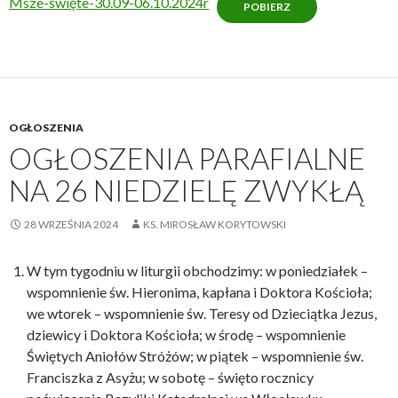
Msze-święte-30.09-06.10.2024r
POBIERZ
OGŁOSZENIA
OGŁOSZENIA PARAFIALNE
NA 26 NIEDZIELĘ ZWYKŁĄ
28 WRZEŚNIA 2024
KS. MIROSŁAW KORYTOWSKI
W tym tygodniu w liturgii obchodzimy: w poniedziałek –
wspomnienie św. Hieronima, kapłana i Doktora Kościoła;
we wtorek – wspomnienie św. Teresy od Dzieciątka Jezus,
dziewicy i Doktora Kościoła; w środę – wspomnienie
Świętych Aniołów Stróżów; w piątek – wspomnienie św.
Franciszka z Asyżu; w sobotę – święto rocznicy