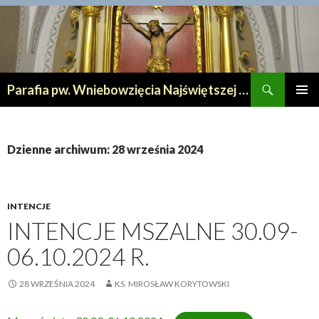
Szukaj
Parafia pw. Wniebowzięcia Najświętszej Maryi Panny w Lipnie
PRZESKOCZ
MENU
DO
GŁÓWN
TREŚCI
Dzienne archiwum: 28 września 2024
INTENCJE
INTENCJE MSZALNE 30.09-
06.10.2024 R.
28 WRZEŚNIA 2024
KS. MIROSŁAW KORYTOWSKI