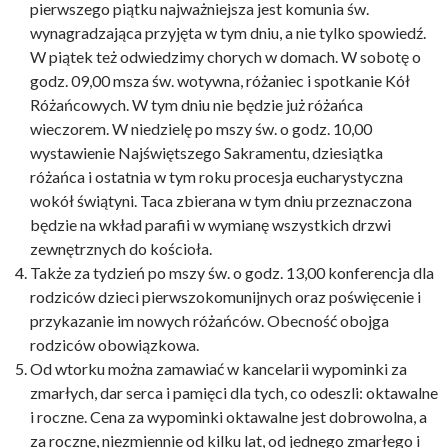
pierwszego piątku najważniejsza jest komunia św.
wynagradzająca przyjęta w tym dniu, a nie tylko spowiedź.
W piątek też odwiedzimy chorych w domach. W sobotę o
godz. 09,00 msza św. wotywna, różaniec i spotkanie Kół
Różańcowych. W tym dniu nie będzie już różańca
wieczorem. W niedzielę po mszy św. o godz. 10,00
wystawienie Najświętszego Sakramentu, dziesiątka
różańca i ostatnia w tym roku procesja eucharystyczna
wokół świątyni. Taca zbierana w tym dniu przeznaczona
będzie na wkład parafii w wymianę wszystkich drzwi
zewnętrznych do kościoła.
Także za tydzień po mszy św. o godz. 13,00 konferencja dla
rodziców dzieci pierwszokomunijnych oraz poświęcenie i
przykazanie im nowych różańców. Obecność obojga
rodziców obowiązkowa.
Od wtorku można zamawiać w kancelarii wypominki za
zmarłych, dar serca i pamięci dla tych, co odeszli: oktawalne
i roczne. Cena za wypominki oktawalne jest dobrowolna, a
za roczne, niezmiennie od kilku lat, od jednego zmarłego i