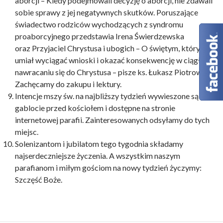
aborcji – Kiedy podejmowali decyzję o aborcji, nie zdawali
sobie sprawy z jej negatywnych skutków. Poruszające
świadectwo rodziców wychodzących z syndromu
proaborcyjnego przedstawia Irena Świerdzewska
oraz Przyjaciel Chrystusa i ubogich – O świętym, który
umiał wyciągać wnioski i okazać konsekwencję w ciągłym
nawracaniu się do Chrystusa – pisze ks. Łukasz Piotrowski.
Zachęcamy do zakupu i lektury.
Intencje mszy św. na najbliższy tydzień wywieszone są w
gablocie przed kościołem i dostępne na stronie
internetowej parafii. Zainteresowanych odsyłamy do tych
miejsc.
Solenizantom i jubilatom tego tygodnia składamy
najserdeczniejsze życzenia. A wszystkim naszym
parafianom i miłym gościom na nowy tydzień życzymy:
Szczęść Boże.