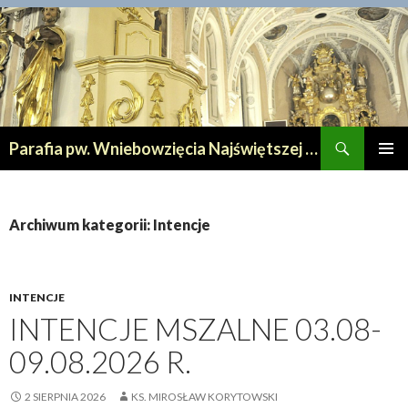
Szukaj
Parafia pw. Wniebowzięcia Najświętszej Maryi Panny w Lipnie
PRZESKOCZ
MENU
DO
GŁÓWN
TREŚCI
Archiwum kategorii: Intencje
INTENCJE
INTENCJE MSZALNE 03.08-
09.08.2026 R.
2 SIERPNIA 2026
KS. MIROSŁAW KORYTOWSKI