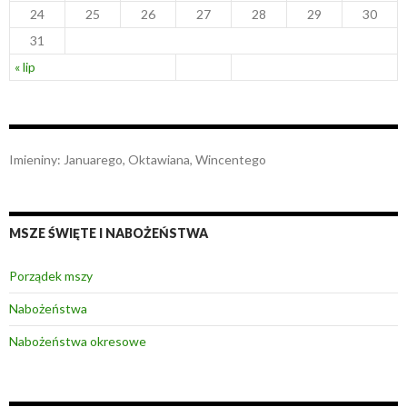
24
25
26
27
28
29
30
31
« lip
Imieniny
:
Januarego
,
Oktawiana
,
Wincentego
MSZE ŚWIĘTE I NABOŻEŃSTWA
Porządek mszy
Nabożeństwa
Nabożeństwa okresowe