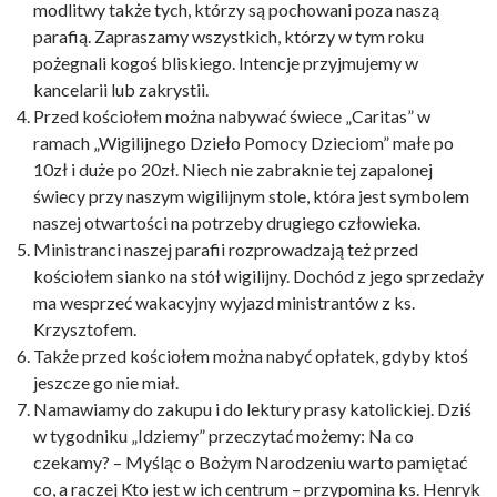
modlitwy także tych, którzy są pochowani poza naszą
parafią. Zapraszamy wszystkich, którzy w tym roku
pożegnali kogoś bliskiego. Intencje przyjmujemy w
kancelarii lub zakrystii.
Przed kościołem można nabywać świece „Caritas” w
ramach „Wigilijnego Dzieło Pomocy Dzieciom” małe po
10zł i duże po 20zł. Niech nie zabraknie tej zapalonej
świecy przy naszym wigilijnym stole, która jest symbolem
naszej otwartości na potrzeby drugiego człowieka.
Ministranci naszej parafii rozprowadzają też przed
kościołem sianko na stół wigilijny. Dochód z jego sprzedaży
ma wesprzeć wakacyjny wyjazd ministrantów z ks.
Krzysztofem.
Także przed kościołem można nabyć opłatek, gdyby ktoś
jeszcze go nie miał.
Namawiamy do zakupu i do lektury prasy katolickiej. Dziś
w tygodniku „Idziemy” przeczytać możemy: Na co
czekamy? –
Myśląc o Bożym Narodzeniu warto pamiętać
co, a raczej Kto jest w ich centrum – przypomina ks. Henryk