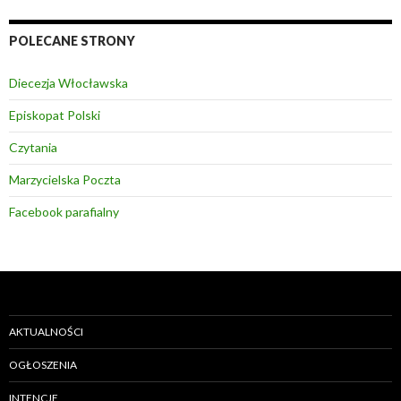
POLECANE STRONY
Diecezja Włocławska
Episkopat Polski
Czytania
Marzycielska Poczta
Facebook parafialny
AKTUALNOŚCI
OGŁOSZENIA
INTENCJE