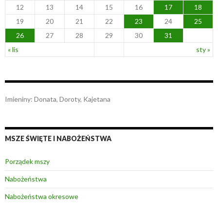
12
13
14
15
16
17
18
19
20
21
22
23
24
25
26
27
28
29
30
31
« lis
sty »
Imieniny
:
Donata
,
Doroty
,
Kajetana
MSZE ŚWIĘTE I NABOŻEŃSTWA
Porządek mszy
Nabożeństwa
Nabożeństwa okresowe