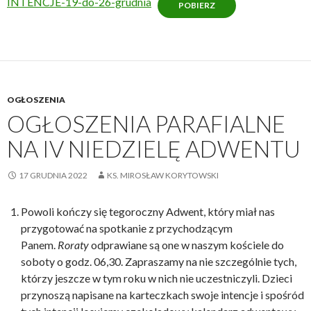
INTENCJE-19-do-26-grudnia
POBIERZ
OGŁOSZENIA
OGŁOSZENIA PARAFIALNE
NA IV NIEDZIELĘ ADWENTU
17 GRUDNIA 2022
KS. MIROSŁAW KORYTOWSKI
Powoli kończy się tegoroczny Adwent, który miał nas
przygotować na spotkanie z przychodzącym
Panem.
Roraty
odprawiane są one w naszym kościele do
soboty o godz. 06,30. Zapraszamy na nie szczególnie tych,
którzy jeszcze w tym roku w nich nie uczestniczyli. Dzieci
przynoszą napisane na karteczkach swoje intencje i spośród