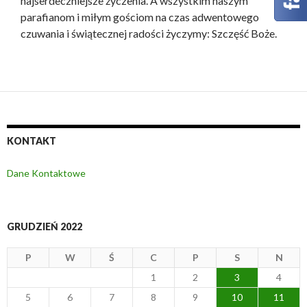
najserdeczniejsze życzenia. A wszystkim naszym
parafianom i miłym gościom na czas adwentowego
czuwania i świątecznej radości życzymy: Szczęść Boże.
KONTAKT
Dane Kontaktowe
GRUDZIEŃ 2022
P
W
Ś
C
P
S
N
1
2
3
4
5
6
7
8
9
10
11