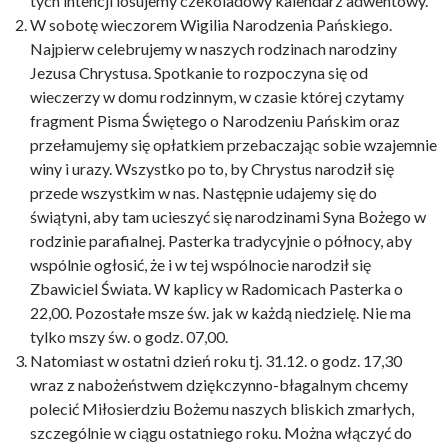
tych intencji losujemy czekoladowy kalendarz adwentowy.
W sobotę wieczorem Wigilia Narodzenia Pańskiego.
Najpierw celebrujemy w naszych rodzinach narodziny
Jezusa Chrystusa. Spotkanie to rozpoczyna się od
wieczerzy w domu rodzinnym, w czasie której czytamy
fragment Pisma Świętego o Narodzeniu Pańskim oraz
przełamujemy się opłatkiem przebaczając sobie wzajemnie
winy i urazy. Wszystko po to, by Chrystus narodził się
przede wszystkim w nas. Następnie udajemy się do
świątyni, aby tam ucieszyć się narodzinami Syna Bożego w
rodzinie parafialnej. Pasterka tradycyjnie o północy, aby
wspólnie ogłosić, że i w tej wspólnocie narodził się
Zbawiciel Świata. W kaplicy w Radomicach Pasterka o
22,00. Pozostałe msze św. jak w każdą niedzielę. Nie ma
tylko mszy św. o godz. 07,00.
Natomiast w ostatni dzień roku tj. 31.12. o godz. 17,30
wraz z nabożeństwem dziękczynno-błagalnym chcemy
polecić Miłosierdziu Bożemu naszych bliskich zmarłych,
szczególnie w ciągu ostatniego roku. Można włączyć do