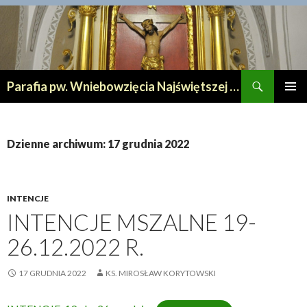
Szukaj
Parafia pw. Wniebowzięcia Najświętszej Maryi Panny w Lipnie
PRZESKOCZ
MENU
DO
GŁÓWN
TREŚCI
Dzienne archiwum: 17 grudnia 2022
INTENCJE
INTENCJE MSZALNE 19-
26.12.2022 R.
17 GRUDNIA 2022
KS. MIROSŁAW KORYTOWSKI