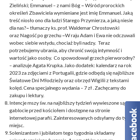
Zieliński; Emmanuel – z nami Bóg
–
Wśród prorockich
określeń Zbawiciela wymieniane jest imię Emmanuel. Jaką
treść niosło ono dla ludzi Starego Przymierza, a jaką niesie
dla nas?
–
tłumaczy ks. prof. Waldemar Chrostowski
oraz Nagość po grzechu
–
W raju Adam i Ewa nie odczuwali
wobec siebie wstydu, chociaż byli nadzy. Teraz
potrzebujemy ubrania, aby chronić swoją intymność i
wartość jako osoby. Co spowodował grzech pierworodny?
– analizuje Agata Krupka. Jako dodatek: kalendarz na rok
2023 za zdjęciami z Portugalii, gdzie odbędą się najbliższe
Światowe Dni Młodzieży oraz obrzęd Wigilii z tekstami
kolęd. Cena specjalnego wydania – 7 zł . Zachęcamy do
zakupu i lektury.
Intencje mszy św. na najbliższy tydzień wywieszone są w
gablocie przed kościołem i dostępne na stronie
internetowej parafii. Zainteresowanych odsyłamy do tych
miejsc.
Solenizantom i jubilatom tego tygodnia składamy