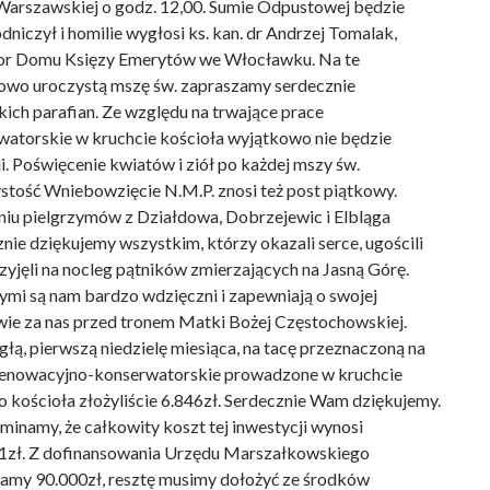
Warszawskiej o godz. 12,00. Sumie Odpustowej będzie
niczył i homilie wygłosi ks. kan. dr Andrzej Tomalak,
or Domu Księzy Emerytów we Włocławku. Na te
owo uroczystą mszę św. zapraszamy serdecznie
ich parafian. Ze względu na trwające prace
watorskie w kruchcie kościoła wyjątkowo nie będzie
i. Poświęcenie kwiatów i ziół po każdej mszy św.
stość Wniebowzięcie N.M.P. znosi też post piątkowy.
niu pielgrzymów z Działdowa, Dobrzejewic i Elbląga
nie dziękujemy wszystkim, którzy okazali serce, ugościli
zyjęli na nocleg pątników zmierzających na Jasną Górę.
ymi są nam bardzo wdzięczni i zapewniają o swojej
wie za nas przed tronem Matki Bożej Częstochowskiej.
łą, pierwszą niedzielę miesiąca, na tacę przeznaczoną na
renowacyjno-konserwatorskie prowadzone w kruchcie
 kościoła złożyliście 6.846zł. Serdecznie Wam dziękujemy.
inamy, że całkowity koszt tej inwestycji wynosi
1zł. Z dofinansowania Urzędu Marszałkowskiego
amy 90.000zł, resztę musimy dołożyć ze środków