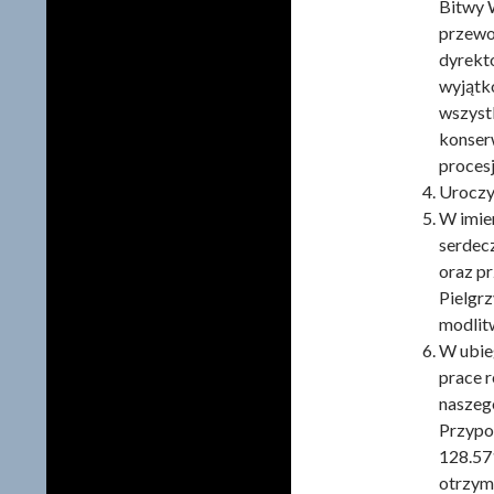
Bitwy 
przewod
dyrekt
wyjątk
wszystk
konser
procesj
Uroczy
W imie
serdecz
oraz pr
Pielgrz
modlit
W ubieg
prace 
naszego
Przypom
128.57
otrzym