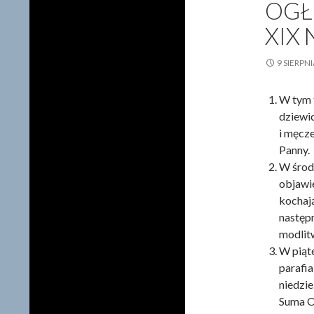
OGŁ
XIX
9 SIERPN
W tym t
dziewi
i męcz
Panny.
W środę
objawi
kochaj
następn
modlit
W piąte
parafia
niedzie
Suma O