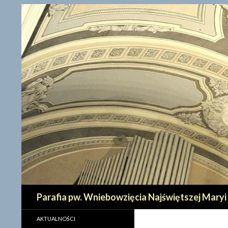
Szukaj
Parafia pw. Wniebowzięcia Najświętszej Maryi
AKTUALNOŚCI