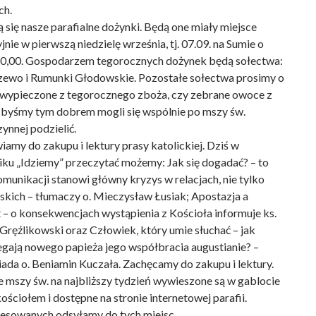
ch.
ą się nasze parafialne dożynki. Będą one miały miejsce
jnie w pierwszą niedzielę września, tj. 07.09. na Sumie o
10,00. Gospodarzem tegorocznych dożynek będą sołectwa:
ewo i Rumunki Głodowskie. Pozostałe sołectwa prosimy o
 wypieczone z tegorocznego zboża, czy zebrane owoce z
 byśmy tym dobrem mogli się wspólnie po mszy św.
ynnej podzielić.
my do zakupu i lektury prasy katolickiej. Dziś w
iku „Idziemy” przeczytać możemy: Jak się dogadać? – to
munikacji stanowi główny kryzys w relacjach, nie tylko
skich – tłumaczy o. Mieczysław Łusiak; Apostazja a
 – o konsekwencjach wystąpienia z Kościoła informuje ks.
Gręźlikowski oraz Człowiek, który umie słuchać – jak
egają nowego papieża jego współbracia augustianie? –
ada o. Beniamin Kuczała. Zachęcamy do zakupu i lektury.
e mszy św. na najbliższy tydzień wywieszone są w gablocie
ościołem i dostępne na stronie internetowej parafii.
resowanych odsyłamy do tych miejsc.