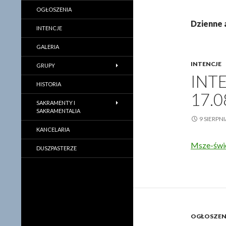
OGŁOSZENIA
Dzienne 
INTENCJE
GALERIA
INTENCJE
GRUPY
INT
HISTORIA
17.0
SAKRAMENTY I
SAKRAMENTALIA
9 SIERPN
KANCELARIA
Msze-świę
DUSZPASTERZE
OGŁOSZEN