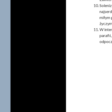
Soleni
najserd
miłym 
życzym
W inten
parafi
odpocz