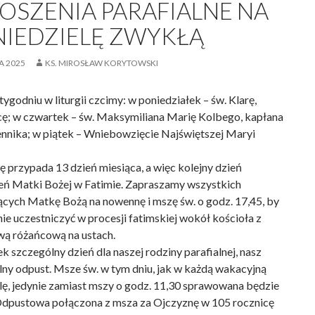
OSZENIA PARAFIALNE NA
 NIEDZIELĘ ZWYKŁĄ
IA 2025
KS. MIROSŁAW KORYTOWSKI
ygodniu w liturgii czcimy: w poniedziałek – św. Klarę,
cę; w czwartek – św. Maksymiliana Marię Kolbego, kapłana
ennika; w piątek – Wniebowzięcie Najświętszej Maryi
 przypada 13 dzień miesiąca, a więc kolejny dzień
eń Matki Bożej w Fatimie. Zapraszamy wszystkich
ących Matkę Bożą na nowennę i mszę św. o godz. 17,45, by
ie uczestniczyć w procesji fatimskiej wokół kościoła z
wą różańcową na ustach.
k szczególny dzień dla naszej rodziny parafialnej, nasz
lny odpust. Msze św. w tym dniu, jak w każdą wakacyjną
lę, jedynie zamiast mszy o godz. 11,30 sprawowana będzie
dpustowa połączona z msza za Ojczyznę w 105 rocznicę