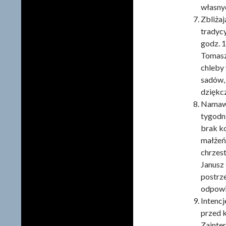
własny
Zbliżaj
tradycy
godz. 
Tomasz
chleby
sadów,
dziękcz
Namawia
tygodn
brak ko
małżeń
chrzest
Janusz 
postrz
odpowi
Intencj
przed k
Zainte