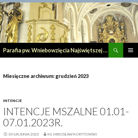
Szukaj
Parafia pw. Wniebowzięcia Najświętszej Maryi Panny w Lipnie
PRZESKOCZ
MENU
DO
GŁÓWN
TREŚCI
Miesięczne archiwum: grudzień 2023
INTENCJE
INTENCJE MSZALNE 01.01-
07.01.2023R.
30 GRUDNIA 2023
KS. MIROSŁAW KORYTOWSKI