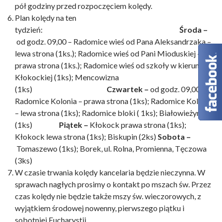
pół godziny przed rozpoczęciem kolędy.
Plan kolędy na ten
tydzień:
Środa –
od godz. 09,00 – Radomice wieś od Pana Aleksandrzaka –
lewa strona (1ks.); Radomice wieś od Pani Mioduskiej –
prawa strona (1ks.); Radomice wieś od
szkoły w kierunku ul.
Kłokockiej (1ks); Mencowizna
(1ks)
Czwartek –
od godz. 09,00 –
Radomice Kolonia – prawa strona (1ks); Radomice Kolonia
– lewa strona (1ks); Radomice bloki ( 1ks); Białowieżyn
(1ks)
Piątek –
Kłokock prawa strona (1ks);
Kłokock lewa strona (1ks); Biskupin (2ks)
Sobota –
Tomaszewo (1ks); Borek, ul. Rolna, Promienna, Tęczowa
(3ks)
W czasie trwania kolędy kancelaria będzie nieczynna. W
sprawach nagłych prosimy o kontakt po mszach św. Przez
czas kolędy nie będzie także mszy św. wieczorowych, z
wyjątkiem środowej nowenny, pierwszego piątku i
sobotniej Eucharystii.