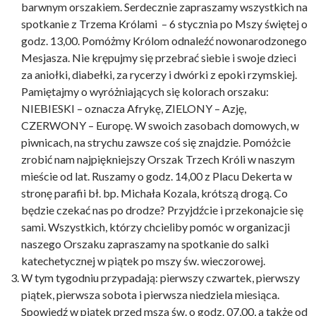
barwnym orszakiem. Serdecznie zapraszamy wszystkich na
spotkanie z Trzema Królami – 6 stycznia po Mszy świętej o
godz. 13,00. Pomóżmy Królom odnaleźć nowonarodzonego
Mesjasza. Nie krępujmy się przebrać siebie i swoje dzieci
za aniołki, diabełki, za rycerzy i dwórki z epoki rzymskiej.
Pamiętajmy o wyróżniających się kolorach orszaku:
NIEBIESKI – oznacza Afrykę, ZIELONY – Azję,
CZERWONY – Europę. W swoich zasobach domowych, w
piwnicach, na strychu zawsze coś się znajdzie. Pomóżcie
zrobić nam najpiękniejszy Orszak Trzech Króli w naszym
mieście od lat. Ruszamy o godz. 14,00 z Placu Dekerta w
stronę parafii bł. bp. Michała Kozala, krótszą drogą. Co
będzie czekać nas po drodze? Przyjdźcie i przekonajcie się
sami. Wszystkich, którzy chcieliby pomóc w organizacji
naszego Orszaku zapraszamy na spotkanie do salki
katechetycznej w piątek po mszy św. wieczorowej.
W tym tygodniu przypadają: pierwszy czwartek, pierwszy
piątek, pierwsza sobota i pierwsza niedziela miesiąca.
Spowiedź w piątek przed msza św. o godz. 07,00, a także od