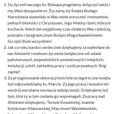
Do życzeń naszego ks. Biskupa pragniemy dołączyć także i
my, Wasi duszpasterze. Życzymy, by Święta Bożego
Narodzenia wywołały w Was wiele wzruszeń i momentów
pełnych bliskości z Chrystusem, Jego Matką i tymi, których
kochacie. Niech ten wyjątkowy czas obdarzy Was radością,
pokojem i bezgranicznym Bożym błogosławieństwem.
Szczęść Boże wszystkim!
Jak co roku bardzo serdecznie dziękujemy za nadesłane do
nas listownie i mailowo życzenia świąteczne od: władz
państwowych, wojewódzkich, powiatowych i miejskich,
instytucji, szkół, zakładów pracy i osób prywatnych. Bóg
zapłać!
Za przygotowanie dekoracji kościoła na tegoroczne święta
był odpowiedzialny ks. Marcin. Za jego pracę i nowatorski
wystrój wyrażamy mu nasza wdzięczność. Dziękujemy też
tym, którzy w tym zadaniu go wspomagali. Za pracę nad
żłóbkiem dziękujemy: Teresie Kowalskiej, Joannie
Sztolcman-Kilanowskiej, Marcinowi Wasielewskim,