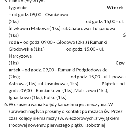
Plan kolędy w tym
tygodniu:
Wtorek
–
od godz. 09,00 – Ośmiałowo
(2ks) od godz. 15,00 – ul.
Śliwkowa i Makowa ( 1ks) i ul. Chabrowa i Tulipanowa
(1ks)
Ś
roda –
od godz. 09,00 – Głodowo (2ks.) i Rumunki
Głodowskie (1ks.) od godz. 15,00 – ul.
Narcyzowa
(1ks)
Czw
artek –
od godz. 09,00 – Rumunki Podgłodowskie
(2ks); od godz. 15,00 – ul. Lipowa i
Astrowa (1ks) i ul. Jaśminowa ( 1ks)
Piątek –
od
godz. 09,00 – Rumiankowo (1ks), Maliszewo (1ks),
Ignackowo (1ks); Pólko (1ks)
W czasie trwania kolędy kancelaria jest nieczynna. W
sprawach nagłych prosimy o kontakt po mszach św. Przez
czas kolędy nie ma mszy św. wieczorowych, z wyjątkiem
środowej nowenny, pierwszego piątku i sobotniej