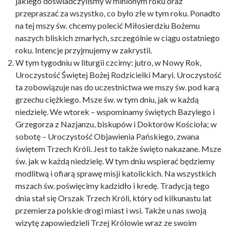
jakiego doświadczyliśmy w minionym roku oraz
przepraszać za wszystko, co było złe w tym roku. Ponadto
na tej mszy św. chcemy polecić Miłosierdziu Bożemu
naszych bliskich zmarłych, szczególnie w ciągu ostatniego
roku. Intencje przyjmujemy w zakrystii.
W tym tygodniu w liturgii czcimy: jutro, w Nowy Rok,
Uroczystość Świętej Bożej Rodzicielki Maryi. Uroczystość
ta zobowiązuje nas do uczestnictwa we mszy św. pod karą
grzechu ciężkiego. Msze św. w tym dniu, jak w każdą
niedzielę. We wtorek – wspominamy świętych Bazylego i
Grzegorza z Nazjanzu, biskupów i Doktorów Kościoła; w
sobotę – Uroczystość Objawienia Pańskiego, zwana
świętem Trzech Króli. Jest to także święto nakazane. Msze
św. jak w każdą niedzielę. W tym dniu wspierać będziemy
modlitwą i ofiarą sprawę misji katolickich. Na wszystkich
mszach św. poświęcimy kadzidło i kredę. Tradycją tego
dnia stał się Orszak Trzech Króli, który od kilkunastu lat
przemierza polskie drogi miast i wsi. Także u nas swoją
wizytę zapowiedzieli Trzej Królowie wraz ze swoim