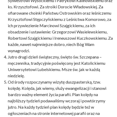
Sylwestrowi Wysockiemu i Patrykowi Kalinowskiemu oraz
ks. Krzysztofowi. Za stroiki Dorocie Władowskiej. Za
ofiarowane choinki Państwu Ostrowskim oraz leśniczemu
Krzysztofowi Stępczyńskiemu z Leśnictwa Komorowo, za
ich przywiezienie Marcinowi Szajgickiemu, za ich
obsadzenie i ustawienie: Grzegorzowi Wasielewskiemu,
Robertowi Szajgickiemu i Ireneuszowi Kuczkowskiemu. Za
każde, nawet najmniejsze dobro, niech Bóg Wam
wynagrodzi.
Jutro drugi dzień świąteczny, święto św. Szczepana –
męczennika, tradycyjnie poświęcony jest Katolickiemu
Uniwersytetowi Lubelskiemu. Msze św. jak w każdą
niedzielę.
Od środy rozpoczynamy wizytę duszpasterską, tzw.
kolędę. Kolęda, jak wiemy, służy ewangelizacji i stanowi
bardzo ważny element życia parafii. Plan kolędy na
najbliższy tydzień podawaliśmy wczoraj i powtórzymy
jutro. Na każdy tydzień plan kolędy będzie też w
ogłoszeniach na stronie internetowej parafii oraz na