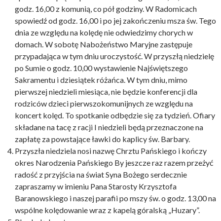
godz. 16,00 z komunią, co pół godziny. W Radomicach
spowiedź od godz. 16,00 i po jej zakończeniu msza św. Tego
dnia ze względu na kolędę nie odwiedzimy chorych w
domach. W sobotę Nabożeństwo Maryjne zastępuje
przypadająca w tym dniu uroczystość. W przyszłą niedzielę
po Sumie o godz. 10,00 wystawienie Najświętszego
Sakramentu i dziesiątek różańca. W tym dniu, mimo
pierwszej niedzieli miesiąca, nie będzie konferencji dla
rodziców dzieci pierwszokomunijnych ze względu na
koncert kolęd. To spotkanie odbędzie się za tydzień. Ofiary
składane na tacę z racji I niedzieli będą przeznaczone na
zapłatę za powstające ławki do kaplicy św. Barbary.
Przyszła niedziela nosi nazwę Chrztu Pańskiego i kończy
okres Narodzenia Pańskiego By jeszcze raz razem przeżyć
radość z przyjścia na świat Syna Bożego serdecznie
zapraszamy w imieniu Pana Starosty Krzysztofa
Baranowskiego i naszej parafii po mszy św. o godz. 13,00 na
wspólne kolędowanie wraz z kapelą góralską „Huzary”.