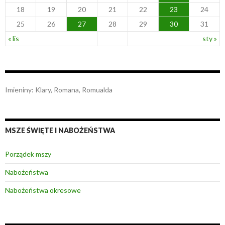
18
19
20
21
22
23
24
25
26
27
28
29
30
31
« lis
sty »
Imieniny
:
Klary
,
Romana
,
Romualda
MSZE ŚWIĘTE I NABOŻEŃSTWA
Porządek mszy
Nabożeństwa
Nabożeństwa okresowe