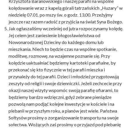
Krzysztofa Baranowskiego i naszej parafii na wspólne
kolędowanie wraz z kapelą górali tatrzańskich „Huzary” w
niedzielę 07.01. po mszy św. o godz. 13,00. Przeżyjmy
jeszcze raz razem radość z przyjścia na świat Syna Bożego.
Jak ogłaszaliśmy wcześniej od jutra rozpoczynamy kolędę.
Jej celem jest zaniesienie błogosławieństwa od
Nowonarodzonej Dzieciny do każdego domu lub
mieszkania. Niech to będzie czas na wspólne spotkanie,
modlitwę, rozmowę, na wzajemne poznanie się. Przy
kolędzie uaktualniać będziemy kartoteki parafialne, by
przekonać się kto fizycznie w tej parafii mieszka i
przynależy do tej parafii. Dzieci i młodzież przygotowują
zeszyty od religii i swoje dzienniczki. Jeżeli zechcecie przy
okazji naszej wizyty wspomóc swoją parafię ofiarami, to
będziemy bardzo wdzięczni, gdyż zebrane pieniądze
pozwolą nam podjąć kolejne inwestycje w kościele i na
plebanii w przyszłym roku, a planów jest wiele. Państwa
Sołtysów prosimy o zorganizowanie transportu na swoje
sołectwa. Wożących zaś prosimy o przyjazd pod plebanię