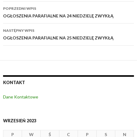
POPRZEDNI WPIS
Zobacz
OGŁOSZENIA PARAFIALNE NA 24 NIEDZIELĘ ZWYKŁĄ
wpisy
NASTĘPNY WPIS
OGŁOSZENIA PARAFIALNE NA 25 NIEDZIELĘ ZWYKŁĄ
KONTAKT
Dane Kontaktowe
WRZESIEŃ 2023
P
W
Ś
C
P
S
N