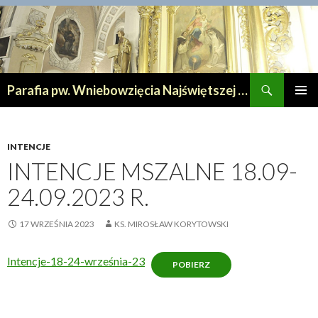
Szukaj
Parafia pw. Wniebowzięcia Najświętszej Maryi Panny w Lipnie
PRZESKOCZ
MENU
DO
GŁÓWN
TREŚCI
INTENCJE
INTENCJE MSZALNE 18.09-
24.09.2023 R.
17 WRZEŚNIA 2023
KS. MIROSŁAW KORYTOWSKI
Intencje-18-24-września-23
POBIERZ