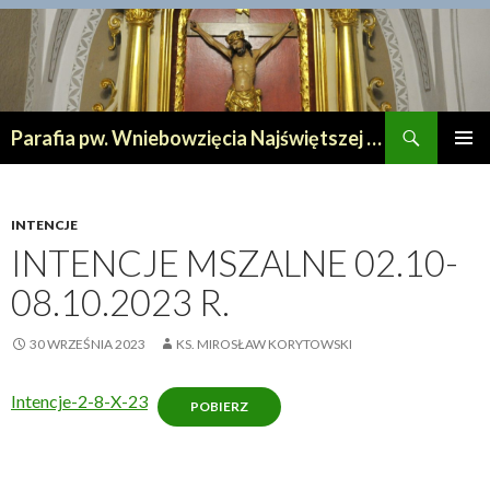
Szukaj
Parafia pw. Wniebowzięcia Najświętszej Maryi Panny w Lipnie
PRZESKOCZ
MENU
DO
GŁÓWN
TREŚCI
INTENCJE
INTENCJE MSZALNE 02.10-
08.10.2023 R.
30 WRZEŚNIA 2023
KS. MIROSŁAW KORYTOWSKI
Intencje-2-8-X-23
POBIERZ