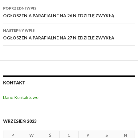
POPRZEDNI WPIS
Zobacz
OGŁOSZENIA PARAFIALNE NA 26 NIEDZIELĘ ZWYKŁĄ
wpisy
NASTĘPNY WPIS
OGŁOSZENIA PARAFIALNE NA 27 NIEDZIELĘ ZWYKŁĄ
KONTAKT
Dane Kontaktowe
WRZESIEŃ 2023
P
W
Ś
C
P
S
N