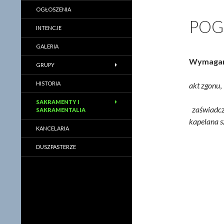
OGŁOSZENIA
POG
INTENCJE
GALERIA
Wymagan
GRUPY
HISTORIA
akt zgonu
,
SAKRAMENTY I
zaświadcz
SAKRAMENTALIA
kapelana sz
KANCELARIA
DUSZPASTERZE