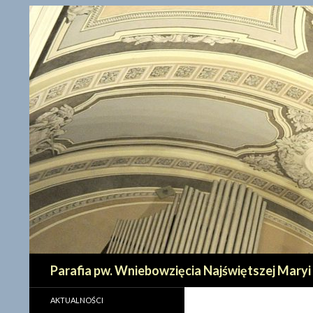
Szukaj
Parafia pw. Wniebowzięcia Najświętszej Maryi
AKTUALNOŚCI