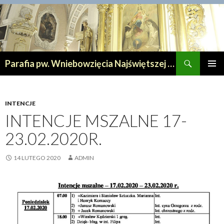
Szukaj
Parafia pw. Wniebowzięcia Najświętszej Maryi Panny w Lipnie
PRZESKOCZ
MENU
DO
GŁÓWN
TREŚCI
INTENCJE
INTENCJE MSZALNE 17-
23.02.2020R.
14 LUTEGO 2020
ADMIN