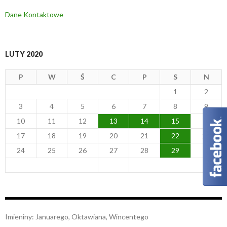
Dane Kontaktowe
LUTY 2020
P
W
Ś
C
P
S
N
1
2
3
4
5
6
7
8
9
10
11
12
13
14
15
16
17
18
19
20
21
22
23
24
25
26
27
28
29
mar »
Imieniny
:
Januarego
,
Oktawiana
,
Wincentego