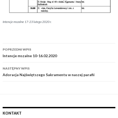
Intencje mszalne 17-23 lutego 2020 r.
POPRZEDNI WPIS
Zobacz
Intencje mszalne 10-16.02.2020
wpisy
NASTĘPNY WPIS
Adoracja Najświętszego Sakramentu w naszej parafii
KONTAKT